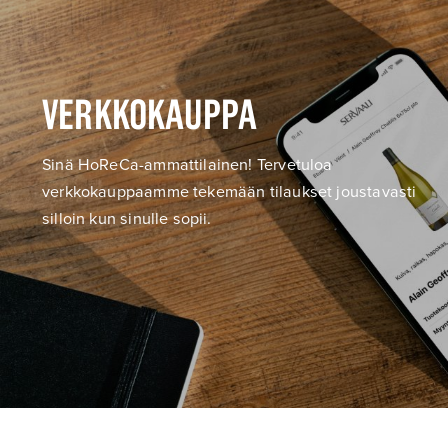
VERKKOKAUPPA
Sinä HoReCa-ammattilainen! Tervetuloa
verkkokauppaamme tekemään tilaukset joustavasti
silloin kun sinulle sopii.