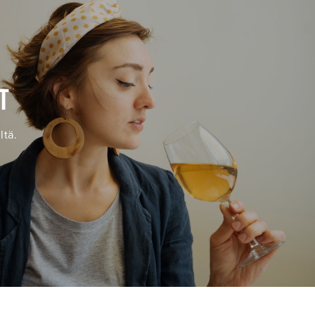
T
ltä.