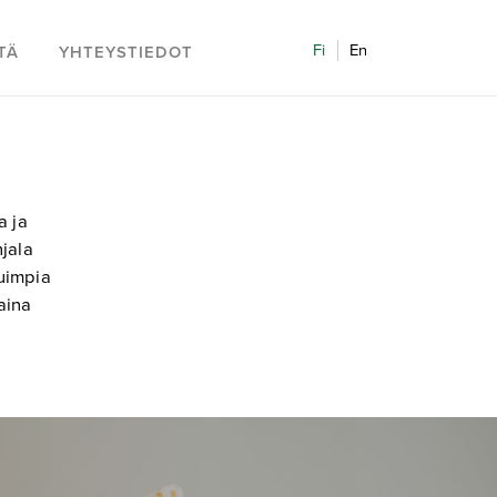
Fi
En
TÄ
YHTEYSTIEDOT
a ja
hjala
tuimpia
 aina