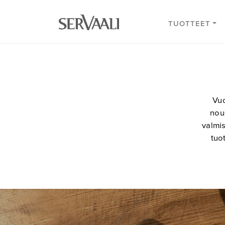
TUOTTEET
Vuo
nous
valmis
tuot