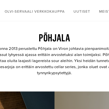
OLVI-SERVAALI VERKKOKAUPPA
UUTISET
MEIS
PÕHJALA
nna 2013 perustettu Põhjala on Viron johtavia pienpanimoit
sut lyhyessä ajassa erittäin arvostetuksi alan toimijaksi. Põ
taa oluita laajasti lagereista sour aleihin. Yksi heidän tunne
esarjoja on erittäin arvostettu cellar series, jonka oluet ovat
tynnyrikypsytettyjä.