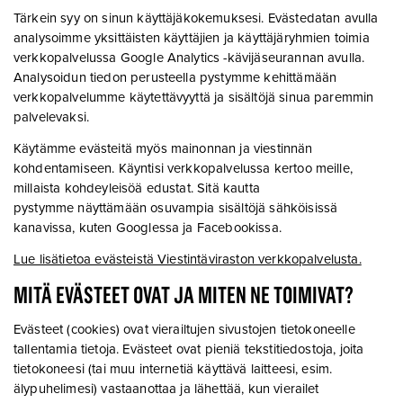
Tärkein syy on sinun käyttäjäkokemuksesi. Evästedatan avulla
analysoimme yksittäisten käyttäjien ja käyttäjäryhmien toimia
verkkopalvelussa Google Analytics -kävijäseurannan avulla.
Analysoidun tiedon perusteella pystymme kehittämään
verkkopalvelumme käytettävyyttä ja sisältöjä sinua paremmin
palvelevaksi.
Käytämme evästeitä myös mainonnan ja viestinnän
kohdentamiseen. Käyntisi verkkopalvelussa kertoo meille,
millaista kohdeyleisöä edustat. Sitä kautta
pystymme näyttämään osuvampia sisältöjä sähköisissä
kanavissa, kuten Googlessa ja Facebookissa.
Lue lisätietoa evästeistä Viestintäviraston verkkopalvelusta.
MITÄ EVÄSTEET OVAT JA MITEN NE TOIMIVAT?
Evästeet (cookies) ovat vierailtujen sivustojen tietokoneelle
tallentamia tietoja. Evästeet ovat pieniä tekstitiedostoja, joita
tietokoneesi (tai muu internetiä käyttävä laitteesi, esim.
älypuhelimesi) vastaanottaa ja lähettää, kun vierailet