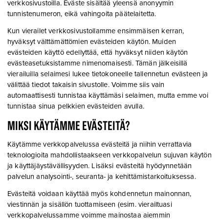
verkkosivustoilla. Eväste sisältää yleensä anonyymin
tunnistenumeron, eikä vahingoita päätelaitetta.
Kun vierailet verkkosivustollamme ensimmäisen kerran,
hyväksyt välttämättömien evästeiden käytön. Muiden
evästeiden käyttö edellyttää, että hyväksyt niiden käytön
evästeasetuksistamme nimenomaisesti. Tämän jälkeisillä
vierailuilla selaimesi lukee tietokoneelle tallennetun evästeen ja
välittää tiedot takaisin sivustolle. Voimme siis vain
automaattisesti tunnistaa käyttämäsi selaimen, mutta emme voi
tunnistaa sinua pelkkien evästeiden avulla.
MIKSI KÄYTÄMME EVÄSTEITÄ?
Käytämme verkkopalvelussa evästeitä ja niihin verrattavia
teknologioita mahdollistaakseen verkkopalvelun sujuvan käytön
ja käyttäjäystävällisyyden. Lisäksi evästeitä hyödynnetään
palvelun analysointi-, seuranta- ja kehittämistarkoituksessa.
Evästeitä voidaan käyttää myös kohdennetun mainonnan,
viestinnän ja sisällön tuottamiseen (esim. vierailtuasi
verkkopalvelussamme voimme mainostaa aiemmin