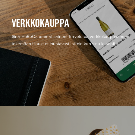
VERKKOKAUPPA
Sinä HoReCa-ammattilainen! Tervetuloa verkkokauppaamme
tekemään tilaukset joustavasti silloin kun sinulle sopii.