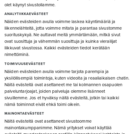
olet käynyt sivustollamme.
ANALYTIIKKAEVÄSTEET
Näiden evästeiden avulla voimme laskea käyntimääriä ja
liikennelähteitä, jotta voimme mitata ja parantaa sivustomme
suorituskykyä. Ne auttavat meitä ymmärtämään, mitkä sivut
ovat suosittuja ja vähemmän suosittuja ja kuinka vierailijat
liikkuvat sivustossa. Kaikki evästeiden tiedot kerätään
nimettöminä.
TOIMIVUUSEVÄSTEET
Näiden evästeiden avulla voimme tarjota parempia ja
yksilöllisempiä toimintoja, kuten videoita ja reaaliaikaisen chatin.
Näitä evästeitä ovat asettaneet me tai kolmannen osapuolen
palveluntarjoajat, joiden palveluja olemme lisänneet
sivuillemme. Jos et hyväksy näitä evästeitä, jotkin tai kaikki
nämä toiminnot eivät ehkä toimi oikein.
MAINONTAEVÄSTEET
Näitä evästeitä ovat asettaneet sivustoomme
mainontakumppanimme. Nämä yritykset voivat käyttää