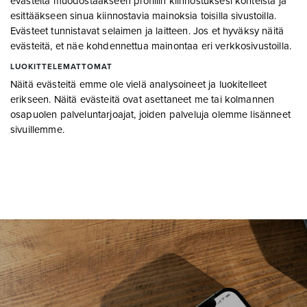
evästeitä muodostaakseen profiilin kiinnostuksesi kohteista ja
esittääkseen sinua kiinnostavia mainoksia toisilla sivustoilla.
Evästeet tunnistavat selaimen ja laitteen. Jos et hyväksy näitä
evästeitä, et näe kohdennettua mainontaa eri verkkosivustoilla.
LUOKITTELEMATTOMAT
Näitä evästeitä emme ole vielä analysoineet ja luokitelleet
erikseen. Näitä evästeitä ovat asettaneet me tai kolmannen
osapuolen palveluntarjoajat, joiden palveluja olemme lisänneet
sivuillemme.