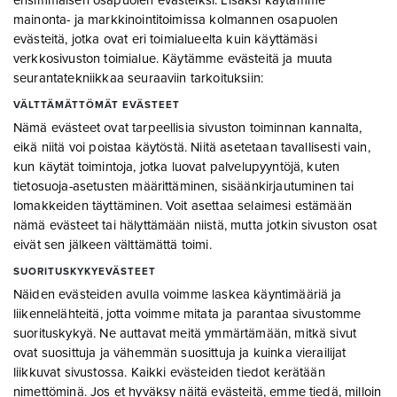
mainonta- ja markkinointitoimissa kolmannen osapuolen
evästeitä, jotka ovat eri toimialueelta kuin käyttämäsi
verkkosivuston toimialue. Käytämme evästeitä ja muuta
seurantatekniikkaa seuraaviin tarkoituksiin:
VÄLTTÄMÄTTÖMÄT EVÄSTEET
Nämä evästeet ovat tarpeellisia sivuston toiminnan kannalta,
eikä niitä voi poistaa käytöstä. Niitä asetetaan tavallisesti vain,
kun käytät toimintoja, jotka luovat palvelupyyntöjä, kuten
tietosuoja-asetusten määrittäminen, sisäänkirjautuminen tai
lomakkeiden täyttäminen. Voit asettaa selaimesi estämään
nämä evästeet tai hälyttämään niistä, mutta jotkin sivuston osat
eivät sen jälkeen välttämättä toimi.
SUORITUSKYKYEVÄSTEET
Näiden evästeiden avulla voimme laskea käyntimääriä ja
liikennelähteitä, jotta voimme mitata ja parantaa sivustomme
suorituskykyä. Ne auttavat meitä ymmärtämään, mitkä sivut
ovat suosittuja ja vähemmän suosittuja ja kuinka vierailijat
liikkuvat sivustossa. Kaikki evästeiden tiedot kerätään
nimettöminä. Jos et hyväksy näitä evästeitä, emme tiedä, milloin