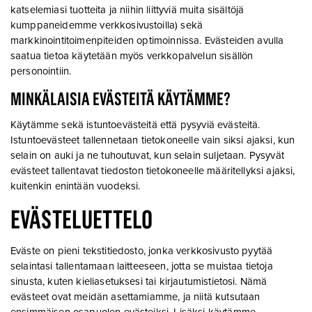
katselemiasi tuotteita ja niihin liittyviä muita sisältöjä
kumppaneidemme verkkosivustoilla) sekä
markkinointitoimenpiteiden optimoinnissa. Evästeiden avulla
saatua tietoa käytetään myös verkkopalvelun sisällön
personointiin.
MINKÄLAISIA EVÄSTEITÄ KÄYTÄMME?
Käytämme sekä istuntoevästeitä että pysyviä evästeitä.
Istuntoevästeet tallennetaan tietokoneelle vain siksi ajaksi, kun
selain on auki ja ne tuhoutuvat, kun selain suljetaan. Pysyvät
evästeet tallentavat tiedoston tietokoneelle määritellyksi ajaksi,
kuitenkin enintään vuodeksi.
EVÄSTELUETTELO
Eväste on pieni tekstitiedosto, jonka verkkosivusto pyytää
selaintasi tallentamaan laitteeseen, jotta se muistaa tietoja
sinusta, kuten kieliasetuksesi tai kirjautumistietosi. Nämä
evästeet ovat meidän asettamiamme, ja niitä kutsutaan
ensimmäisen osapuolen evästeiksi. Lisäksi käytämme