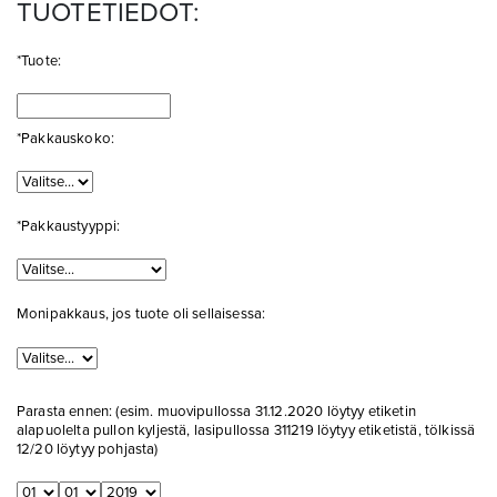
TUOTETIEDOT:
*Tuote:
*Pakkauskoko:
*Pakkaustyyppi:
Monipakkaus, jos tuote oli sellaisessa:
Parasta ennen: (esim. muovipullossa 31.12.2020 löytyy etiketin
alapuolelta pullon kyljestä, lasipullossa 311219 löytyy etiketistä, tölkissä
12/20 löytyy pohjasta)