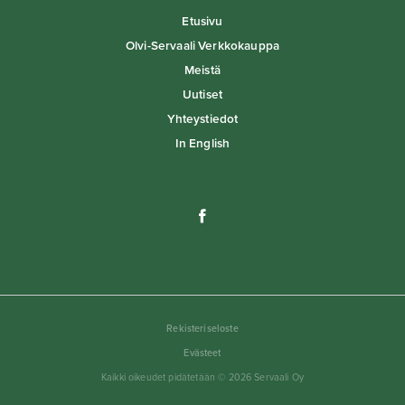
Etusivu
Olvi-Servaali Verkkokauppa
Meistä
Uutiset
Yhteystiedot
In English
Rekisteriseloste
Evästeet
Kaikki oikeudet pidätetään © 2026 Servaali Oy