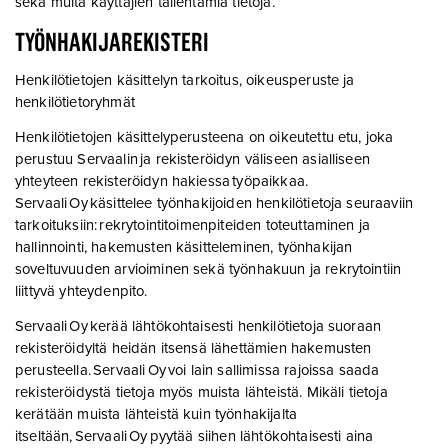
sekä muita käyttäjien tallentamia tietoja.
TYÖNHAKIJAREKISTERI
Henkilötietojen käsittelyn tarkoitus, oikeusperuste ja
henkilötietoryhmät
Henkilötietojen käsittelyperusteena on oikeutettu etu, joka
perustuu Servaalin ja rekisteröidyn väliseen asialliseen
yhteyteen rekisteröidyn hakiessa työpaikkaa.
Servaali Oy käsittelee työnhakijoiden henkilötietoja seuraaviin
tarkoituksiin: rekrytointitoimenpiteiden toteuttaminen ja
hallinnointi, hakemusten käsitteleminen, työnhakijan
soveltuvuuden arvioiminen sekä työnhakuun ja rekrytointiin
liittyvä yhteydenpito.
Servaali Oy kerää lähtökohtaisesti henkilötietoja suoraan
rekisteröidyltä heidän itsensä lähettämien hakemusten
perusteella. Servaali Oy voi lain sallimissa rajoissa saada
rekisteröidystä tietoja myös muista lähteistä. Mikäli tietoja
kerätään muista lähteistä kuin työnhakijalta
itseltään, Servaali Oy pyytää siihen lähtökohtaisesti aina