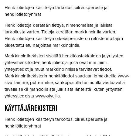
Henkilötietojen käsittelyn tarkoitus, oikeusperuste ja
henkilötietoryhmät
Henkilötietoja kerätään tiettyä, nimenomaista ja laillista
tarkoitusta varten. Tietoja kerätään markkinointia varten.
Henkilötietojen käsittelyn oikeusperuste on rekisterinpitäjän
oikeutettu etu harjoittaa markkinointia.
Markkinointirekisteri sisältää henkilöasiakkaiden ja yritysten
yhteyshenkilöiden henkilötietoja, joita ovat mm. nimi,
yhteystiedot ja muut markkinoinnissa tarvittavat tiedot.
Markkinointirekisterin henkilötiedot saadaan lomakkeilta www-
sivuiltamme, puhelimitse, sähköpostilla tai muulla vastaavalla
tavalla sekä mahdollisista julkisista lähteistä, kuten yritysten
yhteystiedoista www-sivuilla.
KÄYTTÄJÄREKISTERI
Henkilötietojen käsittelyn tarkoitus, oikeusperuste ja
henkilötietoryhmät