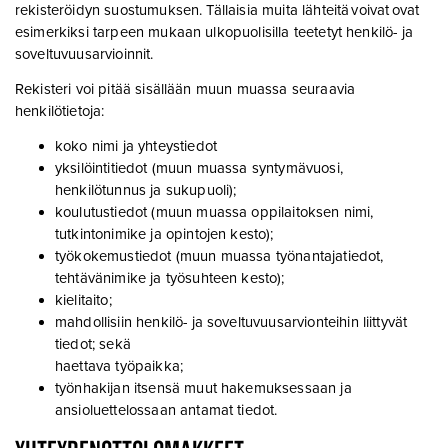
rekisteröidyn suostumuksen. Tällaisia muita lähteitä voivat ovat
esimerkiksi tarpeen mukaan ulkopuolisilla teetetyt henkilö- ja
soveltuvuusarvioinnit.
Rekisteri voi pitää sisällään muun muassa seuraavia
henkilötietoja:
koko nimi ja yhteystiedot
yksilöintitiedot (muun muassa syntymävuosi,
henkilötunnus ja sukupuoli);
koulutustiedot (muun muassa oppilaitoksen nimi,
tutkintonimike ja opintojen kesto);
työkokemustiedot (muun muassa työnantajatiedot,
tehtävänimike ja työsuhteen kesto);
kielitaito;
mahdollisiin henkilö- ja soveltuvuusarvionteihin liittyvät
tiedot; sekä
haettava työpaikka;
työnhakijan itsensä muut hakemuksessaan ja
ansioluettelossaan antamat tiedot.