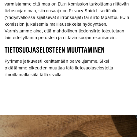
varmistamme että maa on EU:n komission tarkoittama riittävän
tietosuojan maa, siirronsaaja on Privacy Shield -sertifioitu
(Yhdysvalloissa sijaitsevat siirronsaajat) tai siirto tapahtuu EU:n
komission julkaisemia mallilausekkeita hyödyntäen.
Varmistamme aina, että mahdollinen tiedonsiirto toteutetaan
lain edellyttämin perustein ja riittävin suojamekanismein.
TIETOSUOJASELOSTEEN MUUTTAMINEN
Pyrimme jatkuvasti kehittämään palvelujamme. Siksi
pidätämme oikeuden muuttaa tätä tietosuojaselostetta
ilmoittamalla siitä tällä sivulla.