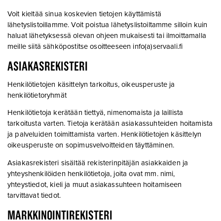
Voit kieltää sinua koskevien tietojen käyttämistä
lähetyslistoillamme. Voit poistua lähetyslistoiltamme silloin kuin
haluat lähetyksessä olevan ohjeen mukaisesti tai ilmoittamalla
meille siitä sähköpostitse osoitteeseen
info(a)servaali.fi
ASIAKASREKISTERI
Henkilötietojen käsittelyn tarkoitus, oikeusperuste ja
henkilötietoryhmät
Henkilötietoja kerätään tiettyä, nimenomaista ja laillista
tarkoitusta varten. Tietoja kerätään asiakassuhteiden hoitamista
ja palveluiden toimittamista varten. Henkilötietojen käsittelyn
oikeusperuste on sopimusvelvoitteiden täyttäminen.
Asiakasrekisteri sisältää rekisterinpitäjän asiakkaiden ja
yhteyshenkilöiden henkilötietoja, joita ovat mm. nimi,
yhteystiedot, kieli ja muut asiakassuhteen hoitamiseen
tarvittavat tiedot.
MARKKINOINTIREKISTERI