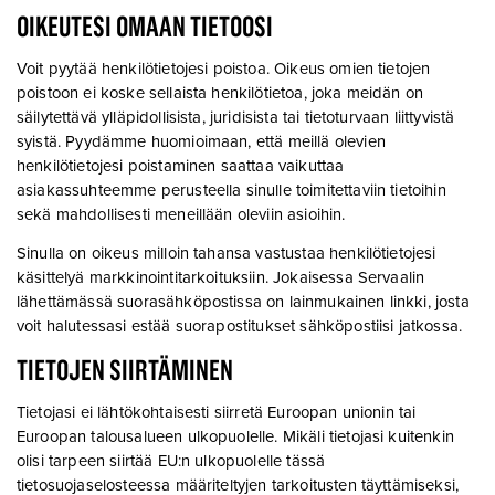
OIKEUTESI OMAAN TIETOOSI
Voit pyytää henkilötietojesi poistoa. Oikeus omien tietojen
poistoon ei koske sellaista henkilötietoa, joka meidän on
säilytettävä ylläpidollisista, juridisista tai tietoturvaan liittyvistä
syistä. Pyydämme huomioimaan, että meillä olevien
henkilötietojesi poistaminen saattaa vaikuttaa
asiakassuhteemme perusteella sinulle toimitettaviin tietoihin
sekä mahdollisesti meneillään oleviin asioihin.
Sinulla on oikeus milloin tahansa vastustaa henkilötietojesi
käsittelyä markkinointitarkoituksiin. Jokaisessa Servaalin
lähettämässä suorasähköpostissa on lainmukainen linkki, josta
voit halutessasi estää suorapostitukset sähköpostiisi jatkossa.
TIETOJEN SIIRTÄMINEN
Tietojasi ei lähtökohtaisesti siirretä Euroopan unionin tai
Euroopan talousalueen ulkopuolelle. Mikäli tietojasi kuitenkin
olisi tarpeen siirtää EU:n ulkopuolelle tässä
tietosuojaselosteessa määriteltyjen tarkoitusten täyttämiseksi,