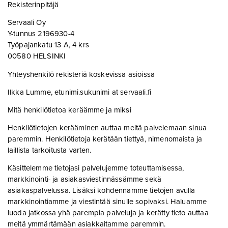
Rekisterinpitäjä
Servaali Oy
Y-tunnus 2196930-4
Työpajankatu 13 A, 4 krs
00580 HELSINKI
Yhteyshenkilö rekisteriä koskevissa asioissa
Ilkka Lumme, etunimi.sukunimi at servaali.fi
Mitä henkilötietoa keräämme ja miksi
Henkilötietojen kerääminen auttaa meitä palvelemaan sinua
paremmin. Henkilötietoja kerätään tiettyä, nimenomaista ja
laillista tarkoitusta varten.
Käsittelemme tietojasi palvelujemme toteuttamisessa,
markkinointi- ja asiakasviestinnässämme sekä
asiakaspalvelussa. Lisäksi kohdennamme tietojen avulla
markkinointiamme ja viestintää sinulle sopivaksi. Haluamme
luoda jatkossa yhä parempia palveluja ja kerätty tieto auttaa
meitä ymmärtämään asiakkaitamme paremmin.