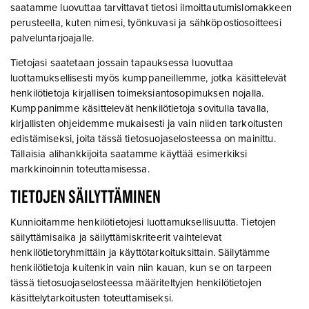
saatamme luovuttaa tarvittavat tietosi ilmoittautumislomakkeen
perusteella, kuten nimesi, työnkuvasi ja sähköpostiosoitteesi
palveluntarjoajalle.
Tietojasi saatetaan jossain tapauksessa luovuttaa
luottamuksellisesti myös kumppaneillemme, jotka käsittelevät
henkilötietoja kirjallisen toimeksiantosopimuksen nojalla.
Kumppanimme käsittelevät henkilötietoja sovitulla tavalla,
kirjallisten ohjeidemme mukaisesti ja vain niiden tarkoitusten
edistämiseksi, joita tässä tietosuojaselosteessa on mainittu.
Tällaisia alihankkijoita saatamme käyttää esimerkiksi
markkinoinnin toteuttamisessa.
TIETOJEN SÄILYTTÄMINEN
Kunnioitamme henkilötietojesi luottamuksellisuutta. Tietojen
säilyttämisaika ja säilyttämiskriteerit vaihtelevat
henkilötietoryhmittäin ja käyttötarkoituksittain. Säilytämme
henkilötietoja kuitenkin vain niin kauan, kun se on tarpeen
tässä tietosuojaselosteessa määriteltyjen henkilötietojen
käsittelytarkoitusten toteuttamiseksi.