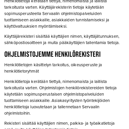
Henkilötietoja kerätään tiettyä, nimenomaista ja laillista
tarkoitusta varten. Käyttäjärekisterin tietoja käytetään
sopimusperusteella Servaalin ohjelmistopalveluiden
tuottamiseen asiakkaille, asiakkaiden tunnistamiseksi ja
käyttövaltuuksien myöntämiseksi.
Käyttäjärekisteri sisältää käyttäjien nimen, käyttäjätunnuksen,
sähköpostiosoitteen ja muita pääkäyttäjien tallentamia tietoja.
OHJELMISTOJEMME HENKILÖREKISTERI
Henkilötietojen käsittelyn tarkoitus, oikeusperuste ja
henkilötietoryhmät
Henkilötietoja kerätään tiettyä, nimenomaista ja laillista
tarkoitusta varten. Ohjelmistojen henkilörekistereiden tietoja
käytetään sopimusperustaisen ohjelmistopalveluiden
tuottamiseen asiakkaille. Asiakasyritysten työntekijöiden
henkilötietoja luovutetaan ja tallennetaan Servaalin
ohjelmistoihin.
Rekisteri sisältää käyttäjien nimen, palkka- ja työaikatietoja