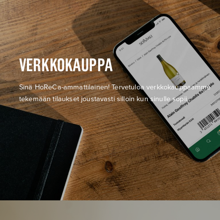
VERKKOKAUPPA
Sinä HoReCa-ammattilainen! Tervetuloa verkkokauppaamme
tekemään tilaukset joustavasti silloin kun sinulle sopii.