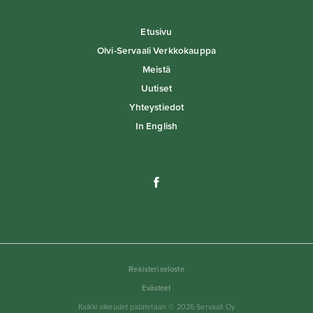
Etusivu
Olvi-Servaali Verkkokauppa
Meistä
Uutiset
Yhteystiedot
In English
Rekisteriseloste
Evästeet
Kaikki oikeudet pidätetään © 2026 Servaali Oy