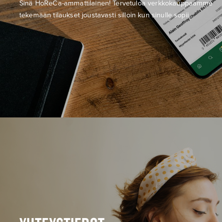
Sinä HoReCa-ammattilainen! Tervetuloa verkkokauppaamme
tekemään tilaukset joustavasti silloin kun sinulle sopii.