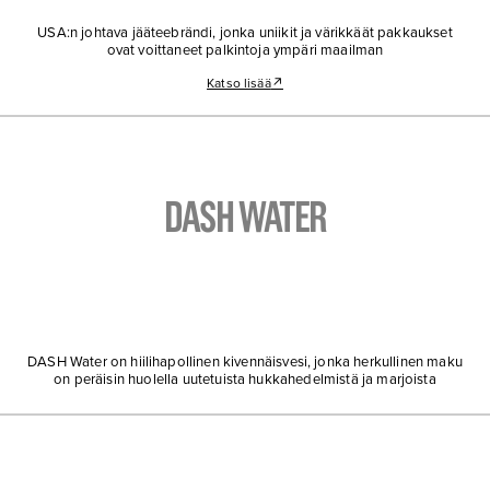
USA:n johtava jääteebrändi, jonka uniikit ja värikkäät pakkaukset
ovat voittaneet palkintoja ympäri maailman
Katso lisää
↗
DASH WATER
DASH Water on hiilihapollinen kivennäisvesi, jonka herkullinen maku
on peräisin huolella uutetuista hukkahedelmistä ja marjoista